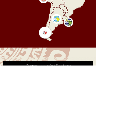
Escreva para nós
/ Escríbenos
Enviar
© 2022 FLADEM Internacional
Presidencia:
fladempresidencia@gmail.com
Secretaria General:
secretariafladem@gmail.com