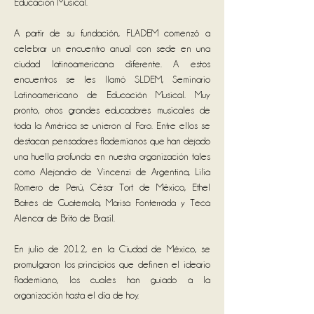
Educación Musical.
A partir de su fundación, FLADEM comenzó a
celebrar un encuentro anual con sede en una
ciudad latinoamericana diferente. A estos
encuentros se les llamó SLDEM, Seminario
Latinoamericano de Educación Musical. Muy
pronto, otros grandes educadores musicales de
toda la América se unieron al Foro. Entre ellos se
destacan pensadores flademianos que han dejado
una huella profunda en nuestra organización tales
como Alejandro de Vincenzi de Argentina, Lilia
Romero de Perú, César Tort de México, Ethel
Batres de Guatemala, Marisa Fonterrada y Teca
Alencar de Brito de Brasil.
En julio de 2012, en la Ciudad de México, se
promulgaron los principios que definen el ideario
flademiano, los cuales han guiado a la
organización hasta el día de hoy.