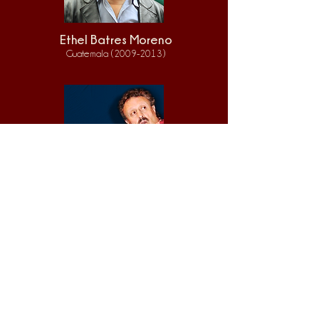
Ethel Batres Moreno
Guatemala
(2009-2013
)
Alejandro De
Vincenzi
Argentina
(2013-2017)