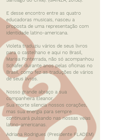
Santiago do Chile). (GAINZA, 2015b).
E desse encontro entre as quatro
educadoras musicais, nasceu a
proposta de uma representação com
identidade latino-americana.
Violeta traduziu vários de seus livros
para o castelhano e aqui no Brasil,
Marisa Fonterrada, não só acompanhou
Schafer durante anos pelas oficinas no
Brasil, como fez as traduções de vários
de seus livros.
Nosso grande abraço a sua
companheira Eleanor.
Sua morte silencia nossos corações,
mas sua energia para sempre
continuará pulsando nas nossas veias
latino-americanas.
Adriana Rodrigues (Presidente FLADEM)